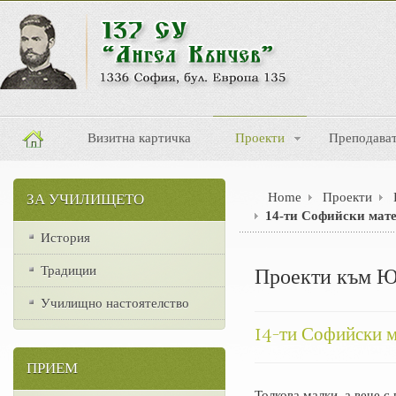
Визитна картичка
Проекти
Преподава
Home
Проекти
ЗА УЧИЛИЩЕТО
14-ти Софийски мат
История
Традиции
Проекти към
Училищно настоятелство
14-ти Софийски м
ПРИЕМ
Толкова малки, а вече 