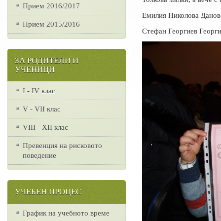
Прием 2016/2017
Емилия Николова Дановск
Прием 2015/2016
Стефан Георгиев Георгие
ЗА РОДИТЕЛИ И
УЧЕНИЦИ
I - IV клас
V - VII клас
VІІІ - ХІІ клас
Превенция на рисковото
поведение
УЧЕБЕН ПРОЦЕС
График на учебното време