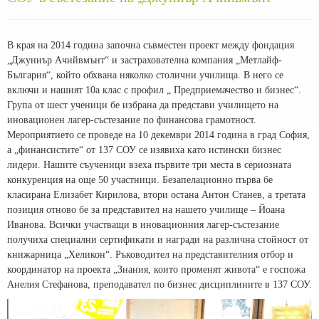
В края на 2014 година започна съвместен проект между фондация
„Джуниър Ачийвмънт“ и застрахователна компания „Метлайф-
България“, който обхвана няколко столични училища. В него се
включи и нашият 10а клас с профил „ Предприемачество и бизнес“.
Група от шест ученици бе избрана да представи училището на
иновационен лагер-състезание по финансова грамотност.
Мероприятието се проведе на 10 декември 2014 година в град София,
а „финансистите“ от 137 СОУ се изявиха като истински бизнес
лидери. Нашите съученици взеха първите три места в сериозната
конкуренция на още 50 участници. Безапелационно първа бе
класирана Елизабет Кирилова, втори остана Антон Станев, а третата
позиция отново бе за представител на нашето училище – Йоана
Иванова. Всички участващи в иновационния лагер-състезание
получиха специални сертификати и награди на различна стойност от
книжарница „Хеликон“. Ръководител на представителния отбор и
координатор на проекта „Знания, които променят живота“ е госпожа
Анелия Стефанова, преподавател по бизнес дисциплините в 137 СОУ.