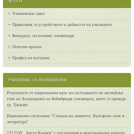
ДРУГИ
Ученически съвет
Правилник за устройството и дейността на училището
Конкурси, състезания, олимпиади
Полезни връзки
Профил на купувача
УЧИЛИЩЕ ЗА ШАМПИОНИ
Резултатите от националния кръг на състезанието по английски
език на Асоциацията на Кеймбридж училищата, което се проведе
гр. Хасково
Национално състезание “Стъпала на знанието. Български език и
литература”
137 СОУ „Ангел Кънчев“ с постижения в международен конкурс