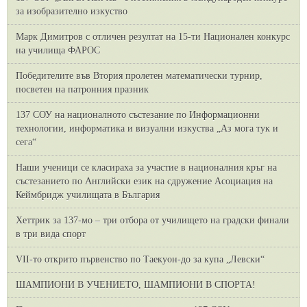
за изобразително изкуство
Марк Димитров с отличен резултат на 15-ти Национален конкурс
на училища ФАРОС
Победителите във Втория пролетен математически турнир,
посветен на патронния празник
137 СОУ на националното състезание по Информационни
технологии, информатика и визуални изкуства „Аз мога тук и
сега“
Наши ученици се класираха за участие в националния кръг на
състезанието по Английски език на сдружение Асоциация на
Кеймбридж училищата в България
Хеттрик за 137-мо – три отбора от училището на градски финали
в три вида спорт
VII-то открито първенство по Таекуон-до за купа „Левски“
ШАМПИОНИ В УЧЕНИЕТО, ШАМПИОНИ В СПОРТА!