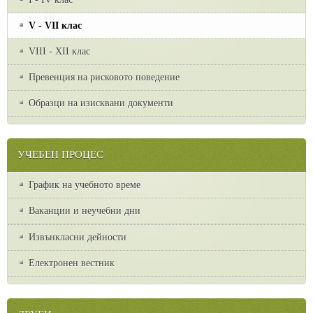
V - VII клас
VІІІ - ХІІ клас
Превенция на рисковото поведение
Образци на изисквани документи
УЧЕБЕН ПРОЦЕС
График на учебното време
Ваканции и неучебни дни
Извънкласни дейности
Електронен вестник