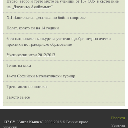
Първо, второ и трето място за ученици от 137 СОУ в състезание
на „Джуниър Ачийвмънт“
XII Национален фестивал по бойни спортове
Полет, когато си на 14 години
6-ти национален конкурс за учители с добри педагогически
практики по гражданско образование
Ученически игри 2012/2013
Тенис на маса
14-ти Софийски математически турнир
Трето място по шотокан
I място за есе
Проекти
137 СУ "Ангел Кънчев"
2009-2016 © Всички права
Учители
запазени