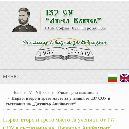
МЕНЮ
Home
V - VII клас
Училище за шампиони
Първо, второ и трето място за ученици от 137 СОУ в
състезание на „Джуниър Ачийвмънт“
Първо, второ и трето място за ученици от 137
СОУ в състезание на „Джуниър Ачийвмънт“