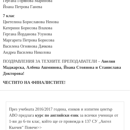
Гергана Горянова Маринова
Йоана Петрова Ганева
7 клас
Цветелина Бориславова Ненова
Катерини Борисова Влахова
Гергана Йорданова Узунова
Маргарита Петрова Борисова
Василена Огнянова Дачкова
Андреа Василева Николова
ПОЗДРАВЛЕНИЯ ЗА ТЕХНИТЕ ПРЕПОДАВАТЕЛИ –
Анелия
Маджарска, Албена Ашминова, Йоана Стоянова и Станислава
Докторова!
ЧЕСТИТО НА ФИНАЛИСТИТЕ!
През учебната 2016/2017 година, езиков и изпитен център
АВО предлага
курс по английски език
за всички ученици от
1-ви до 6-ти клас, който ще се провежда в 137 СУ „Ангел
Кънчев“ Повече>>