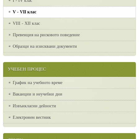
I - IV клас
V - VII клас
VІІІ - ХІІ клас
Превенция на рисковото поведение
Образци на изисквани документи
УЧЕБЕН ПРОЦЕС
График на учебното време
Ваканции и неучебни дни
Извънкласни дейности
Електронен вестник