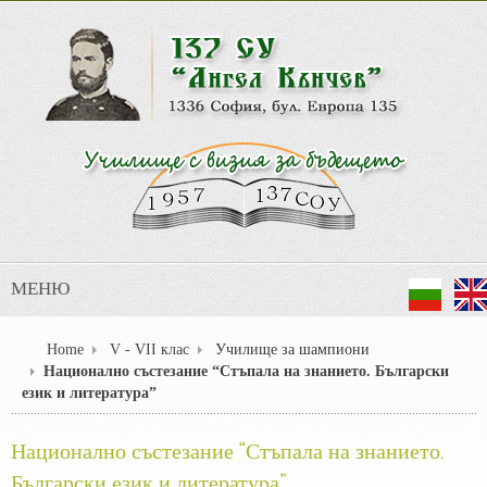
МЕНЮ
Home
V - VII клас
Училище за шампиони
Национално състезание “Стъпала на знанието. Български
език и литература”
Национално състезание “Стъпала на знанието.
Български език и литература”