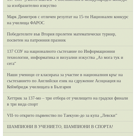
за изобразително изкуство
Марк Димитров с отличен резултат на 15-ти Национален конкурс
на училища ФАРОС
Победителите във Втория пролетен математически турнир,
посветен на патронния празник
137 СОУ на националното състезание по Информационни
технологии, информатика и визуални изкуства „Аз мога тук и
сега“
Наши ученици се класираха за участие в националния кръг на
състезанието по Английски език на сдружение Асоциация на
Кеймбридж училищата в България
Хеттрик за 137-мо – три отбора от училището на градски финали
в три вида спорт
VII-то открито първенство по Таекуон-до за купа „Левски“
ШАМПИОНИ В УЧЕНИЕТО, ШАМПИОНИ В СПОРТА!