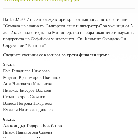
На 15.02.2017 г. се проведе втори кръг от националното състезание
“Стъпала на знанието. Български език и литература” за ученици от 5
до 12 клас под егидата на Министерство на образованието и науката с
подкрепата на Софийски университет “Св. Климент Охридски” и
Сдружение “10 книги”.
Следните ученици се класират
за трети финален кръг
:
5 клас
Ема Генадиева Николова
Мартин Красимиров Цветанов
Ани Николаева Каталиева
Николас Бисеров Василев
Стоян Петров Стоянов
Ванеса Петрова Захариева
Емилия Николова Дановска
6 клас
Александър Тодоров Балабанов
Никол Панайотова Савова