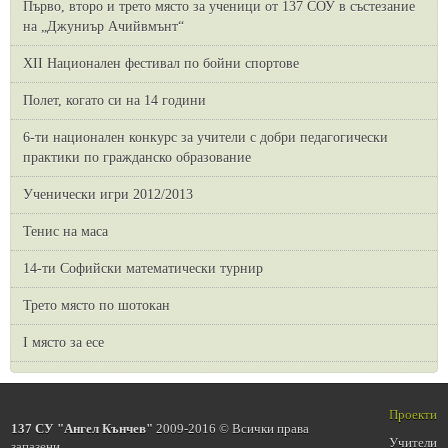
Първо, второ и трето място за ученици от 137 СОУ в състезание
на „Джуниър Ачийвмънт“
XII Национален фестивал по бойни спортове
Полет, когато си на 14 години
6-ти национален конкурс за учители с добри педагогически
практики по гражданско образование
Ученически игри 2012/2013
Тенис на маса
14-ти Софийски математически турнир
Трето място по шотокан
I място за есе
Проекти
137 СУ "Ангел Кънчев"
2009-2016 © Всички права
Учители
запазени