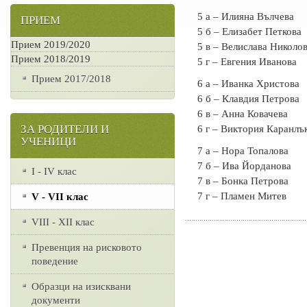
5 а – Илияна Вълчева
ПРИЕМ
5 б – Елизабет Петкова
Прием 2019/2020
5 в – Велислава Николо
Прием 2018/2019
5 г – Евгения Иванова
Прием 2017/2018
6 а – Иванка Христова
6 б – Клавдия Петрова
6 в – Анна Ковачева
ЗА РОДИТЕЛИ И
6 г – Виктория Каранлъ
УЧЕНИЦИ
7 а – Нора Топалова
7 б – Ива Йорданова
I - IV клас
7 в – Бонка Петрова
7 г – Пламен Митев
V - VII клас
VІІІ - ХІІ клас
Превенция на рисковото
поведение
Образци на изисквани
документи