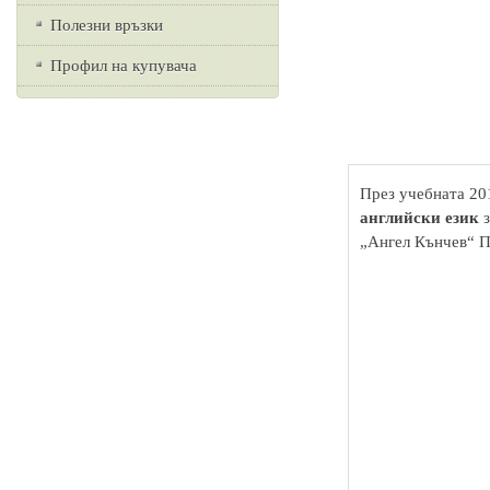
Полезни връзки
Профил на купувача
През учебната 20
английски език
з
„Ангел Кънчев“ 