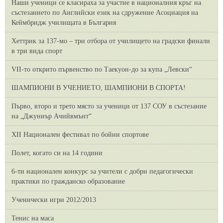
Наши ученици се класираха за участие в националния кръг на
състезанието по Английски език на сдружение Асоциация на
Кеймбридж училищата в България
Хеттрик за 137-мо – три отбора от училището на градски финали
в три вида спорт
VII-то открито първенство по Таекуон-до за купа „Левски“
ШАМПИОНИ В УЧЕНИЕТО, ШАМПИОНИ В СПОРТА!
Първо, второ и трето място за ученици от 137 СОУ в състезание
на „Джуниър Ачийвмънт“
XII Национален фестивал по бойни спортове
Полет, когато си на 14 години
6-ти национален конкурс за учители с добри педагогически
практики по гражданско образование
Ученически игри 2012/2013
Тенис на маса