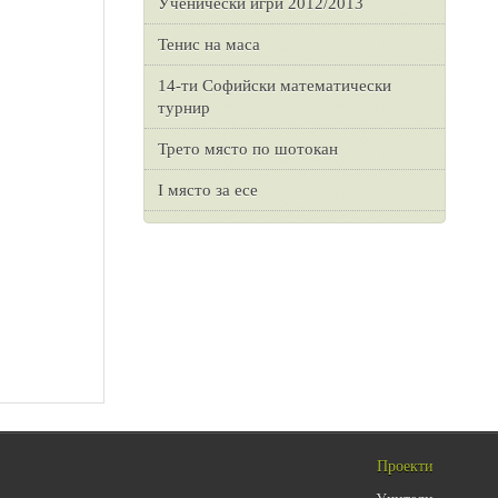
Ученически игри 2012/2013
Тенис на маса
14-ти Софийски математически
турнир
Трето място по шотокан
I място за есе
Проекти