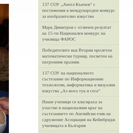
137 СОУ „Ангел Кънчев“ с
постижения в международен конкурс
за изобразително изкуство
Марк Димитров с отличен резултат
на 15-ти Национален конкурс на
училища ФАРОС
Победителите във Втория пролетен
математически турнир, посветен на
патронния празник
137 СОУ на националното
състезание по Информационни
технологии, информатика и визуални
изкуства „Аз мога тук и сега“
Наши ученици се класираха за
участие в националния кръг на
състезанието по Английски език на
сдружение Асоциация на Кеймбридж
училищата в България