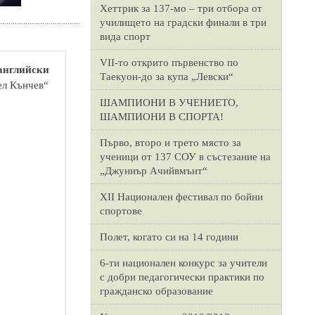
Хеттрик за 137-мо – три отбора от
училището на градски финали в три
вида спорт
VII-то открито първенство по
 английски
Таекуон-до за купа „Левски“
ел Кънчев“
ШАМПИОНИ В УЧЕНИЕТО,
ШАМПИОНИ В СПОРТА!
Първо, второ и трето място за
ученици от 137 СОУ в състезание на
„Джуниър Ачийвмънт“
XII Национален фестивал по бойни
спортове
Полет, когато си на 14 години
6-ти национален конкурс за учители
с добри педагогически практики по
гражданско образование