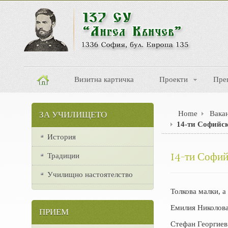
Визитна картичка
Проекти
Пре
Home
Вака
ЗА УЧИЛИЩЕТО
14-ти Софийс
История
14-ти Софий
Традиции
Училищно настоятелство
Толкова малки, 
Емилия Николова 
ПРИЕМ
Стефан Георгиев 