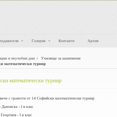
подаватели
Галерия
Контакти
Архив
нции и неучебни дни
Училище за шампиони
ки математически турнир
ски математически турнир
а вече с грамоти от 14 Софийски математически турнир
Дановска - I в клас
Георгиев - I в клас