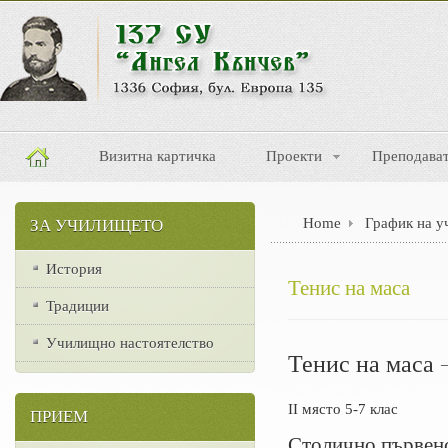
Визитна картичка
Проекти
Преподава
Home
График на у
ЗА УЧИЛИЩЕТО
История
Тенис на маса
Традиции
Училищно настоятелство
Тенис на маса 
II място 5-7 клас
ПРИЕМ
Столично първен