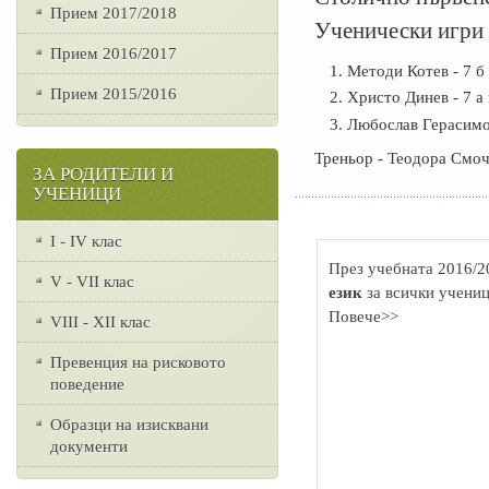
Прием 2017/2018
Ученически игри 
Прием 2016/2017
Методи Котев - 7 б
Прием 2015/2016
Христо Динев - 7 а 
Любослав Герасимов
Треньор - Теодора Смоч
ЗА РОДИТЕЛИ И
УЧЕНИЦИ
I - IV клас
През учебната 2016/2
V - VII клас
език
за всички учениц
Повече>>
VІІІ - ХІІ клас
Превенция на рисковото
поведение
Образци на изисквани
документи