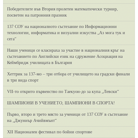
Победителите във Втория пролетен математически турнир,
посветен на патронния празник
137 СОУ на националното състезание по Информационни
технологии, информатика и визуални изкуства „Аз мога тук и
сега“
Наши ученици се класираха за участие в националния кръг на
състезанието по Английски език на сдружение Асоциация на
Кеймбридж училищата в България
Хеттрик за 137-мо – три отбора от училището на градски финали
в три вида спорт
VII-то открито първенство по Таекуон-до за купа „Левски“
ШАМПИОНИ В УЧЕНИЕТО, ШАМПИОНИ В СПОРТА!
Първо, второ и трето място за ученици от 137 СОУ в състезание
на „Джуниър Ачийвмънт“
XII Национален фестивал по бойни спортове