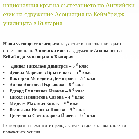
националния кръг на състезанието по Английски
език на сдружение Асоциация на Кеймбридж
училищата в България
Наши ученици се класираха
за участие в националния кръг на
състезанието по
Английски език
на сдружение
Асоциация на
Кеймбридж училищата в България
:
б
•
Даниел Николаев Димитров – 3
клас
в
• Дейвид Марианов Бръстинков – 5
клас
а
• Виктория Методиева Димитрова – 5
клас
б
• Алина Анитова Първанова – 6
клас
б
• Едуард Емилиянов Иванов – 8
клас
в
• Никол Панайотова Савова – 4
клас
б
• Мериам Махамад Кожак – 9
клас
б
• Велислава Иванова Попова – 9
клас
б
• Цветелина Светлозарова Йовева – 9
клас
Благодарим на технитите преподаватели за добрата подготовка и
положените усилия :