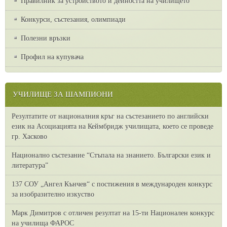
Правилник за устройството и дейността на училището
Конкурси, състезания, олимпиади
Полезни връзки
Профил на купувача
УЧИЛИЩЕ ЗА ШАМПИОНИ
Резултатите от националния кръг на състезанието по английски
език на Асоциацията на Кеймбридж училищата, което се проведе
гр. Хасково
Национално състезание “Стъпала на знанието. Български език и
литература”
137 СОУ „Ангел Кънчев“ с постижения в международен конкурс
за изобразително изкуство
Марк Димитров с отличен резултат на 15-ти Национален конкурс
на училища ФАРОС