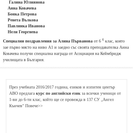
Галина Юлиянова
Анна Ковачева
Бонка Петрова
Ренета Вълкова
Павлинка Иванова
Нели Георгиева
б
Специални поздравления за Алина Първанова
от 6
клас, която
зае първо място на ниво А1 и заедно със своята преподавателка Анна
Ковачева получи специална награда от Асоциация на Кеймбридж
училищата в България.
През учебната 2016/2017 година, езиков и изпитен център
АВО предлага
курс по английски език
за всички ученици от
1-ви до 6-ти клас, който ще се провежда в 137 СУ „Ангел
Кънчев“ Повече>>