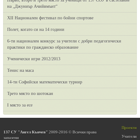
Първо, второ и трето място за ученици от 137 СОУ в състезание
на „Джуниър Ачийвмънт“
XII Национален фестивал по бойни спортове
Полет, когато си на 14 години
6-ти национален конкурс за учители с добри педагогически
практики по гражданско образование
Ученически игри 2012/2013
Тенис на маса
14-ти Софийски математически турнир
Трето място по шотокан
I място за есе
Проекти
137 СУ "Ангел Кънчев"
2009-2016 © Всички права
Учители
запазени