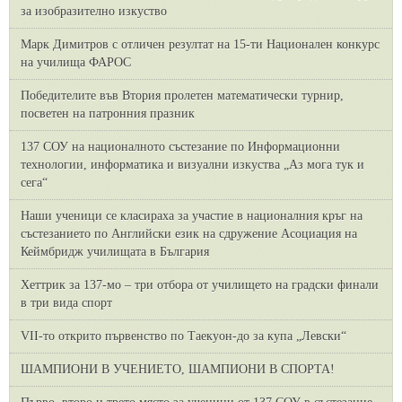
за изобразително изкуство
Марк Димитров с отличен резултат на 15-ти Национален конкурс
на училища ФАРОС
Победителите във Втория пролетен математически турнир,
посветен на патронния празник
137 СОУ на националното състезание по Информационни
технологии, информатика и визуални изкуства „Аз мога тук и
сега“
Наши ученици се класираха за участие в националния кръг на
състезанието по Английски език на сдружение Асоциация на
Кеймбридж училищата в България
Хеттрик за 137-мо – три отбора от училището на градски финали
в три вида спорт
VII-то открито първенство по Таекуон-до за купа „Левски“
ШАМПИОНИ В УЧЕНИЕТО, ШАМПИОНИ В СПОРТА!