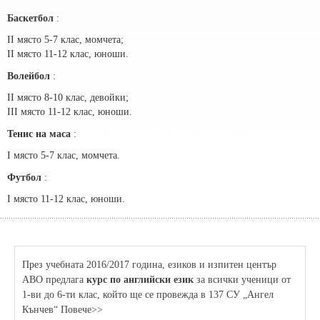
Баскетбол
:
II място 5-7 клас, момчета;
II място 11-12 клас, юноши.
Волейбол
:
II място 8-10 клас, девойки;
III място 11-12 клас, юноши.
Тенис на маса
:
I място 5-7 клас, момчета.
Футбол
:
I място 11-12 клас, юноши.
През учебната 2016/2017 година, езиков и изпитен център
АВО предлага
курс по английски език
за всички ученици от
1-ви до 6-ти клас, който ще се провежда в 137 СУ „Ангел
Кънчев“ Повече>>