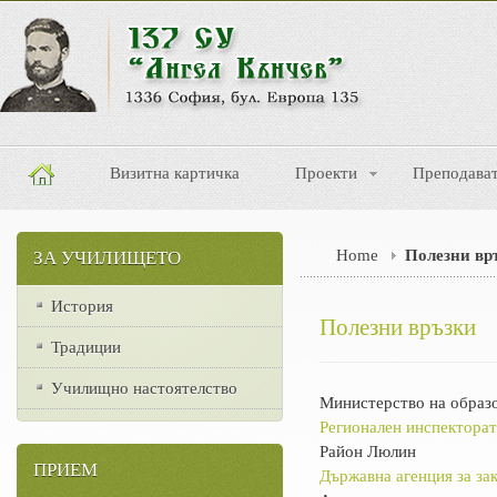
Визитна картичка
Проекти
Преподава
Home
Полезни вр
ЗА УЧИЛИЩЕТО
История
Полезни връзки
Традиции
Училищно настоятелство
Министерство на образо
Регионален инспекторат
Район Люлин
ПРИЕМ
Държавна агенция за за