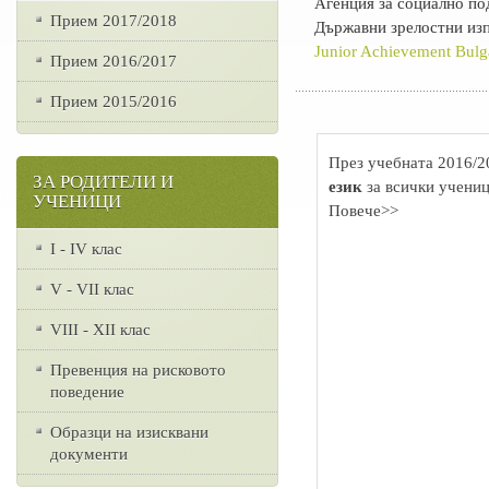
Агенция за социално п
Прием 2017/2018
Държавни зрелостни из
Junior Achievement Bulg
Прием 2016/2017
Прием 2015/2016
През учебната 2016/2
ЗА РОДИТЕЛИ И
език
за всички учениц
УЧЕНИЦИ
Повече>>
I - IV клас
V - VII клас
VІІІ - ХІІ клас
Превенция на рисковото
поведение
Образци на изисквани
документи