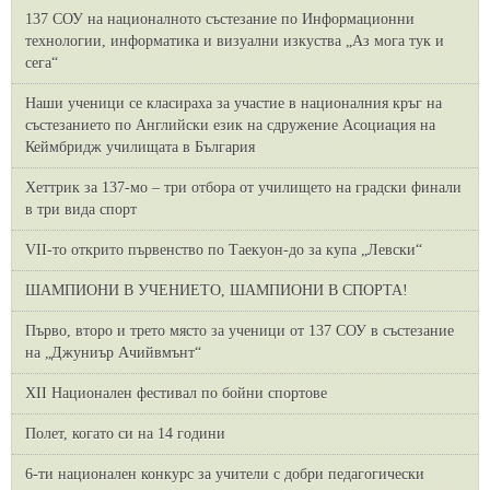
137 СОУ на националното състезание по Информационни
технологии, информатика и визуални изкуства „Аз мога тук и
сега“
Наши ученици се класираха за участие в националния кръг на
състезанието по Английски език на сдружение Асоциация на
Кеймбридж училищата в България
Хеттрик за 137-мо – три отбора от училището на градски финали
в три вида спорт
VII-то открито първенство по Таекуон-до за купа „Левски“
ШАМПИОНИ В УЧЕНИЕТО, ШАМПИОНИ В СПОРТА!
Първо, второ и трето място за ученици от 137 СОУ в състезание
на „Джуниър Ачийвмънт“
XII Национален фестивал по бойни спортове
Полет, когато си на 14 години
6-ти национален конкурс за учители с добри педагогически