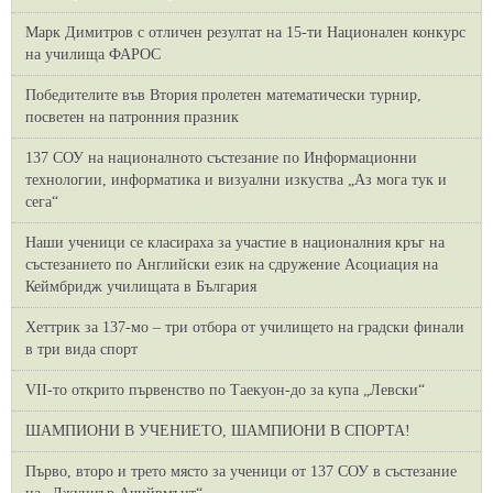
Марк Димитров с отличен резултат на 15-ти Национален конкурс
на училища ФАРОС
Победителите във Втория пролетен математически турнир,
посветен на патронния празник
137 СОУ на националното състезание по Информационни
технологии, информатика и визуални изкуства „Аз мога тук и
сега“
Наши ученици се класираха за участие в националния кръг на
състезанието по Английски език на сдружение Асоциация на
Кеймбридж училищата в България
Хеттрик за 137-мо – три отбора от училището на градски финали
в три вида спорт
VII-то открито първенство по Таекуон-до за купа „Левски“
ШАМПИОНИ В УЧЕНИЕТО, ШАМПИОНИ В СПОРТА!
Първо, второ и трето място за ученици от 137 СОУ в състезание