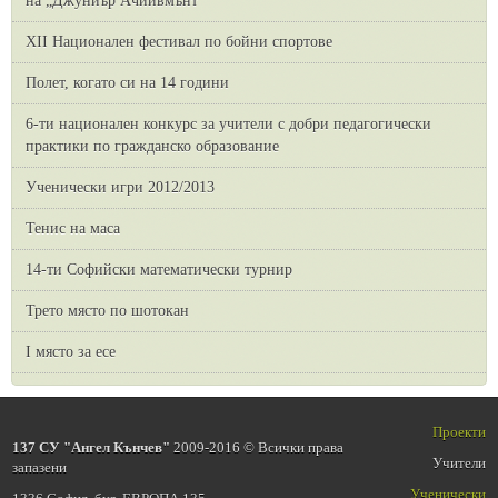
на „Джуниър Ачийвмънт“
XII Национален фестивал по бойни спортове
Полет, когато си на 14 години
6-ти национален конкурс за учители с добри педагогически
практики по гражданско образование
Ученически игри 2012/2013
Тенис на маса
14-ти Софийски математически турнир
Трето място по шотокан
I място за есе
Проекти
137 СУ "Ангел Кънчев"
2009-2016 © Всички права
Учители
запазени
Ученически