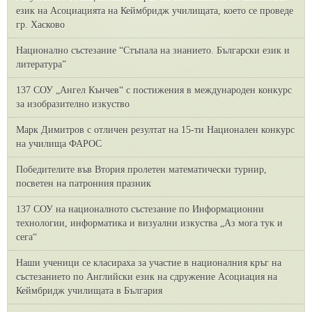
език на Асоциацията на Кеймбридж училищата, което се проведе
гр. Хасково
Национално състезание “Стъпала на знанието. Български език и
литература”
137 СОУ „Ангел Кънчев“ с постижения в международен конкурс
за изобразително изкуство
Марк Димитров с отличен резултат на 15-ти Национален конкурс
на училища ФАРОС
Победителите във Втория пролетен математически турнир,
посветен на патронния празник
137 СОУ на националното състезание по Информационни
технологии, информатика и визуални изкуства „Аз мога тук и
сега“
Наши ученици се класираха за участие в националния кръг на
състезанието по Английски език на сдружение Асоциация на
Кеймбридж училищата в България