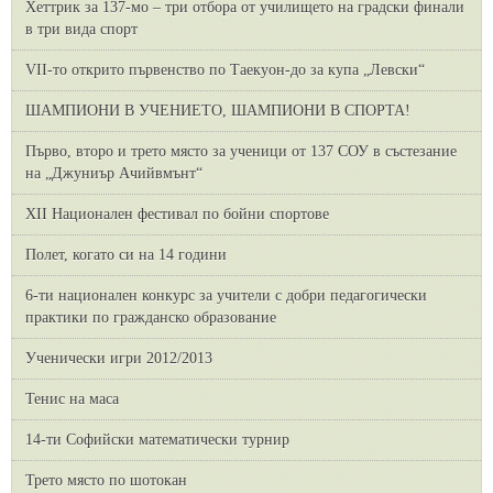
Хеттрик за 137-мо – три отбора от училището на градски финали
в три вида спорт
VII-то открито първенство по Таекуон-до за купа „Левски“
ШАМПИОНИ В УЧЕНИЕТО, ШАМПИОНИ В СПОРТА!
Първо, второ и трето място за ученици от 137 СОУ в състезание
на „Джуниър Ачийвмънт“
XII Национален фестивал по бойни спортове
Полет, когато си на 14 години
6-ти национален конкурс за учители с добри педагогически
практики по гражданско образование
Ученически игри 2012/2013
Тенис на маса
14-ти Софийски математически турнир
Трето място по шотокан