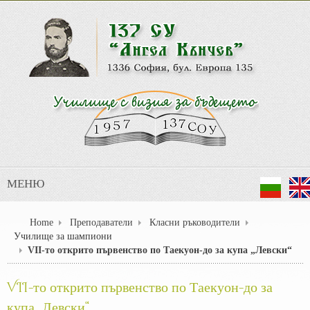
МЕНЮ
Home
Преподаватели
Класни ръководители
Училище за шампиони
VII-то открито първенство по Таекуон-до за купа „Левски“
VII-то открито първенство по Таекуон-до за
купа „Левски“