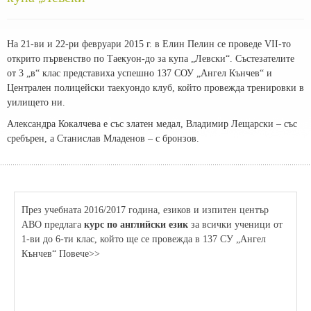
На 21-ви и 22-ри февруари 2015 г. в Елин Пелин се проведе VII-то
открито първенство по Таекуон-до за купа „Левски“. Състезателите
от 3 „в“ клас представиха успешно 137 СОУ „Ангел Кънчев“ и
Централен полицейски таекуондо клуб, който провежда тренировки в
уилището ни.
Александра Кокалчева е със златен медал, Владимир Лещарски – със
сребърен, а Станислав Младенов – с бронзов.
През учебната 2016/2017 година, езиков и изпитен център
АВО предлага
курс по английски език
за всички ученици от
1-ви до 6-ти клас, който ще се провежда в 137 СУ „Ангел
Кънчев“ Повече>>