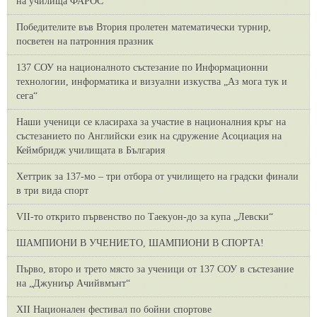
на училища ФАРОС
Победителите във Втория пролетен математически турнир,
посветен на патронния празник
137 СОУ на националното състезание по Информационни
технологии, информатика и визуални изкуства „Аз мога тук и
сега“
Наши ученици се класираха за участие в националния кръг на
състезанието по Английски език на сдружение Асоциация на
Кеймбридж училищата в България
Хеттрик за 137-мо – три отбора от училището на градски финали
в три вида спорт
VII-то открито първенство по Таекуон-до за купа „Левски“
ШАМПИОНИ В УЧЕНИЕТО, ШАМПИОНИ В СПОРТА!
Първо, второ и трето място за ученици от 137 СОУ в състезание
на „Джуниър Ачийвмънт“
XII Национален фестивал по бойни спортове