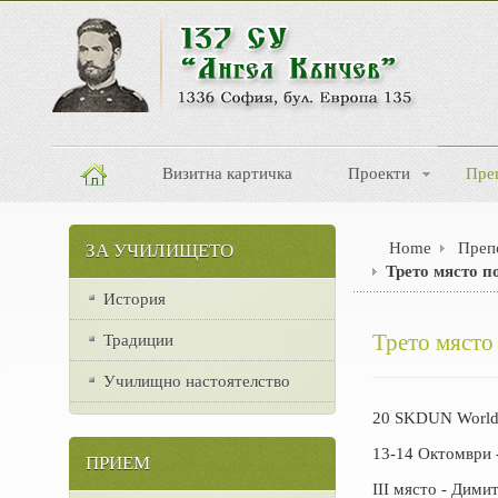
Визитна картичка
Проекти
Пре
Home
Преп
ЗА УЧИЛИЩЕТО
Трето място п
История
Трето място
Традиции
Училищно настоятелство
20 SKDUN World 
13-14 Октомври 
ПРИЕМ
III място - Дими