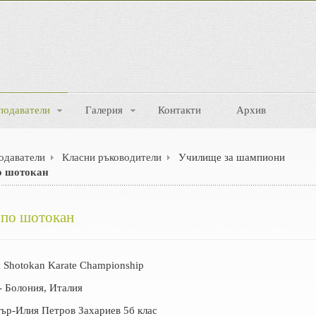
подаватели
Галерия
Контакти
Архив
одаватели
Класни ръководители
Училище за шампиони
о шотокан
 по шотокан
Shotokan Karate Championship
- Болония, Италия
тър-Илия Петров Захариев 5б клас