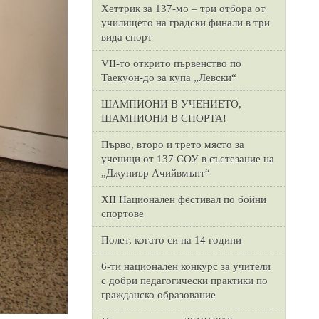
Хеттрик за 137-мо – три отбора от
училището на градски финали в три
вида спорт
VII-то открито първенство по
Таекуон-до за купа „Левски“
ШАМПИОНИ В УЧЕНИЕТО,
ШАМПИОНИ В СПОРТА!
Първо, второ и трето място за
ученици от 137 СОУ в състезание на
„Джуниър Ачийвмънт“
XII Национален фестивал по бойни
спортове
Полет, когато си на 14 години
6-ти национален конкурс за учители
с добри педагогически практики по
гражданско образование