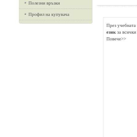
Полезни връзки
Профил на купувача
През учебната 
език
за всички
Повече>>