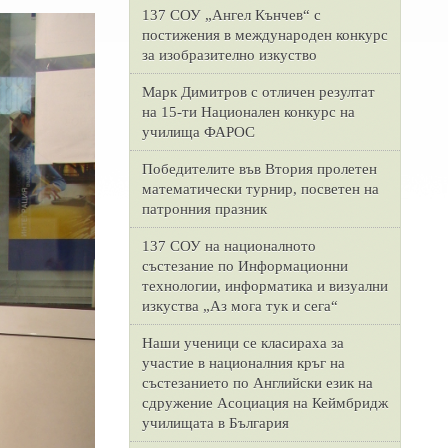
137 СОУ „Ангел Кънчев“ с
постижения в международен конкурс
за изобразително изкуство
Марк Димитров с отличен резултат
на 15-ти Национален конкурс на
училища ФАРОС
Победителите във Втория пролетен
математически турнир, посветен на
патронния празник
137 СОУ на националното
състезание по Информационни
технологии, информатика и визуални
изкуства „Аз мога тук и сега“
Наши ученици се класираха за
участие в националния кръг на
състезанието по Английски език на
сдружение Асоциация на Кеймбридж
училищата в България