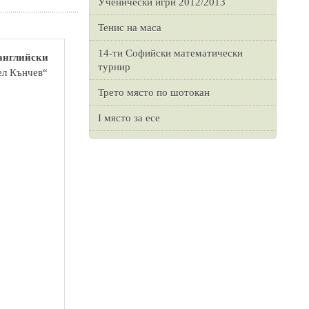
Ученически игри 2012/2013
Тенис на маса
14-ти Софийски математически
 английски
турнир
ел Кънчев“
Трето място по шотокан
I място за есе