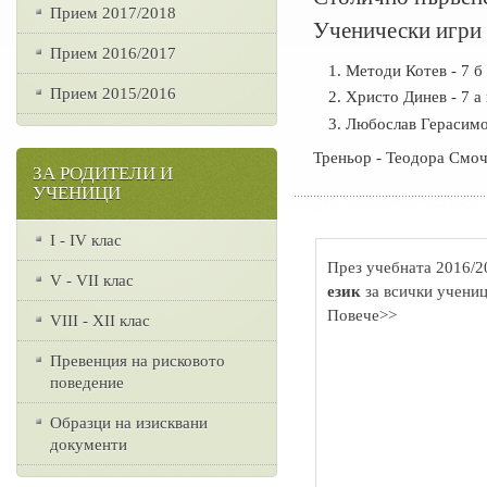
Прием 2017/2018
Ученически игри 
Прием 2016/2017
Методи Котев - 7 б
Прием 2015/2016
Христо Динев - 7 а 
Любослав Герасимов
Треньор - Теодора Смоч
ЗА РОДИТЕЛИ И
УЧЕНИЦИ
I - IV клас
През учебната 2016/2
V - VII клас
език
за всички учениц
Повече>>
VІІІ - ХІІ клас
Превенция на рисковото
поведение
Образци на изисквани
документи