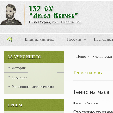
Визитна картичка
Проекти
Преподава
Home
Ученически 
ЗА УЧИЛИЩЕТО
История
Тенис на маса
Традиции
Училищно настоятелство
Тенис на маса 
II място 5-7 клас
ПРИЕМ
Столично първен