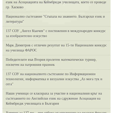
език на Асоциацията на Кеймбридж училищата, което се проведе
гр. Хасково
Национално състезание “Стъпала на знанието. Български език и
литература”
137 СОУ „Ангел Кънчев“ с постижения в международен конкурс
за изобразително изкуство
Марк Димитров с отличен резултат на 15-ти Национален конкурс
на училища ФАРОС
Победителите във Втория пролетен математически турнир,
посветен на патронния празник
137 СОУ на националното състезание по Информационни
технологии, информатика и визуални изкуства „Аз мога тук и
сега“
Наши ученици се класираха за участие в националния кръг на
състезанието по Английски език на сдружение Асоциация на
Кеймбридж училищата в България
Хеттрик за 137-мо – три отбора от училището на градски финали