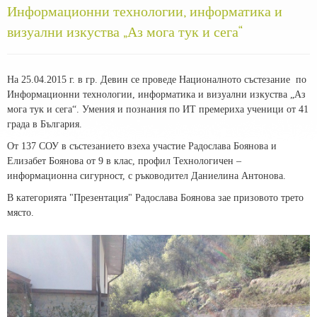
Информационни технологии, информатика и
визуални изкуства „Аз мога тук и сега“
На 25.04.2015 г. в гр. Девин се проведе Националното състезание по
Информационни технологии, информатика и визуални изкуства „Аз
мога тук и сега“. Умения и познания по ИТ премериха ученици от 41
града в България.
От 137 СОУ в състезанието взеха участие Радослава Боянова и
Елизабет Боянова от 9 в клас, профил Технологичен –
информационна сигурност, с ръководител Даниелина Антонова.
В категорията "Презентация" Радослава Боянова зае призовото трето
място.