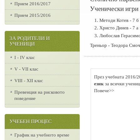
Прием 2016/2017
Ученически игри 
Прием 2015/2016
Методи Котев - 7 б
Христо Динев - 7 а 
Любослав Герасимов
ЗА РОДИТЕЛИ И
УЧЕНИЦИ
Треньор - Теодора Смоч
I - IV клас
V - VII клас
През учебната 2016/2
VІІІ - ХІІ клас
език
за всички учениц
Повече>>
Превенция на рисковото
поведение
УЧЕБЕН ПРОЦЕС
График на учебното време