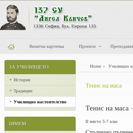
Визитна картичка
Проекти
Преподава
Home
Училищно н
ЗА УЧИЛИЩЕТО
История
Тенис на маса
Традиции
Училищно настоятелство
Тенис на маса 
II място 5-7 клас
ПРИЕМ
Столично първен