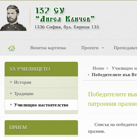
Визитна картичка
Проекти
Преподава
Home
Училищно н
ЗА УЧИЛИЩЕТО
Победителите във Вт
История
Победителите във
Традиции
патронния празни
Училищно настоятелство
Списък на победите
ПРИЕМ
празник.