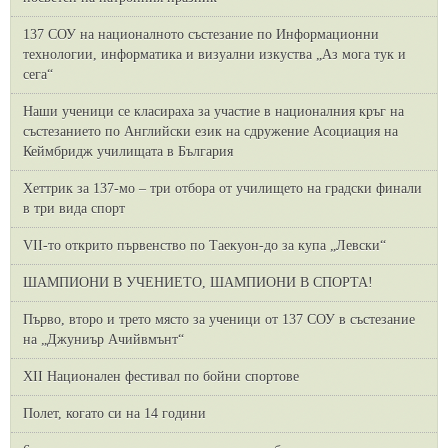
137 СОУ на националното състезание по Информационни
технологии, информатика и визуални изкуства „Аз мога тук и
сега“
Наши ученици се класираха за участие в националния кръг на
състезанието по Английски език на сдружение Асоциация на
Кеймбридж училищата в България
Хеттрик за 137-мо – три отбора от училището на градски финали
в три вида спорт
VII-то открито първенство по Таекуон-до за купа „Левски“
ШАМПИОНИ В УЧЕНИЕТО, ШАМПИОНИ В СПОРТА!
Първо, второ и трето място за ученици от 137 СОУ в състезание
на „Джуниър Ачийвмънт“
XII Национален фестивал по бойни спортове
Полет, когато си на 14 години