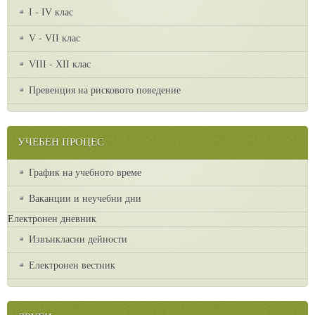
I - IV клас
V - VII клас
VІІІ - ХІІ клас
Превенция на рисковото поведение
УЧЕБЕН ПРОЦЕС
График на учебното време
Ваканции и неучебни дни
Електронен дневник
Извънкласни дейности
Електронен вестник