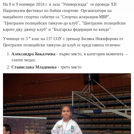
На 8 и 9 ноември 2014 г. в зала "Универсиада" се проведе XII
Национален фестивал по бойни спортове. Организатори на
мащабното спортно събитие са "Спортна асоциация-МВР",
"Централен полицейски таекуон-до клуб", "Централен полицейски
карате джу джицу клуб" и "Българска федерация по кендо".
в
Ученици от 3
клас на 137 СОУ с треньор Биляна Никифорова от
Централен полицейски таекуон-до клуб се представиха отлично:
Александра Кокалчева
- първо място, в категория момичета –
златен медал;
Станислaва Младенова
- трето място.