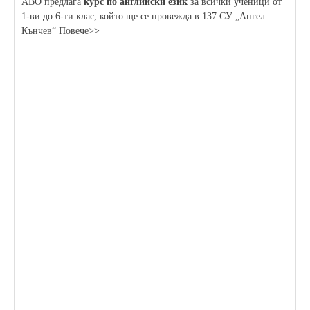
АВО предлага
курс по английски език
за всички ученици от
1-ви до 6-ти клас, който ще се провежда в 137 СУ „Ангел
Кънчев“ Повече>>