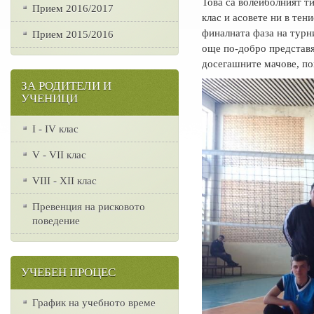
Това са волейболният ти
Прием 2016/2017
клас и асовете ни в тен
финалната фаза на турн
Прием 2015/2016
още по-добро представя
досегашните мачове, пок
ЗА РОДИТЕЛИ И
УЧЕНИЦИ
I - IV клас
V - VII клас
VІІІ - ХІІ клас
Превенция на рисковото
поведение
УЧЕБЕН ПРОЦЕС
График на учебното време