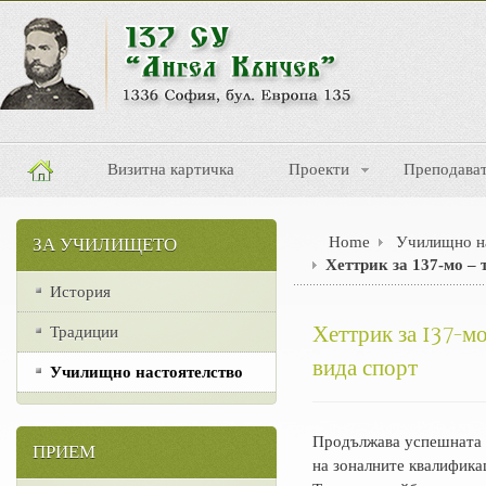
Визитна картичка
Проекти
Преподава
Home
Училищно н
ЗА УЧИЛИЩЕТО
Хеттрик за 137-мо – 
История
Хеттрик за 137-м
Традиции
вида спорт
Училищно настоятелство
Продължава успешната з
ПРИЕМ
на зоналните квалифика